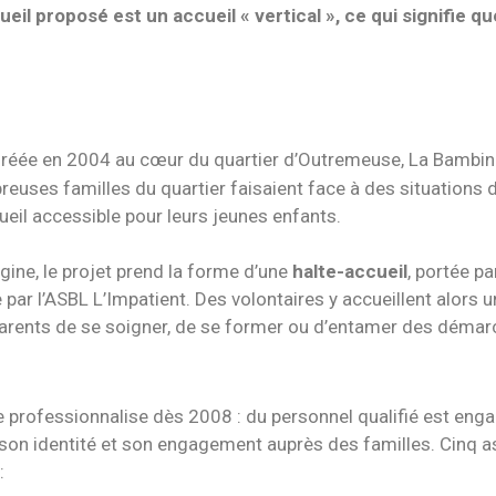
ueil proposé est un accueil « vertical », ce qui signifie q
réée en 2004 au cœur du quartier d’Outremeuse, La Bambineri
euses familles du quartier faisaient face à des situations de
ueil accessible pour leurs jeunes enfants.
rigine, le projet prend la forme d’une
halte-accueil
, portée p
 par l’ASBL L’Impatient. Des volontaires y accueillent alors 
arents de se soigner, de se former ou d’entamer des démarc
professionnalise dès 2008 : du personnel qualifié est engagé 
t son identité et son engagement auprès des familles. Cinq 
: